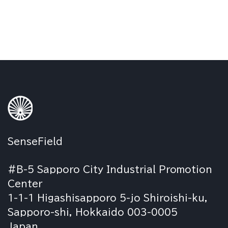
ビ
ゲ
ー
シ
ョ
ン
SenseField
#B-5 Sapporo City Industrial Promotion
Center
1-1-1 Higashisapporo 5-jo Shiroishi-ku,
Sapporo-shi, Hokkaido 003-0005
Japan