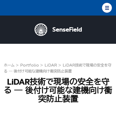
コ
ン
テ
ン
SenseField
ツ
へ
ス
キ
ッ
ホーム
>
Portfolio
>
LiDAR
>
LiDAR技術で現場の安全を守
プ
る ― 後付け可能な建機向け衝突防止装置
(Enter
LiDAR技術で現場の安全を守
を
る ― 後付け可能な建機向け衝
押
突防止装置
す)