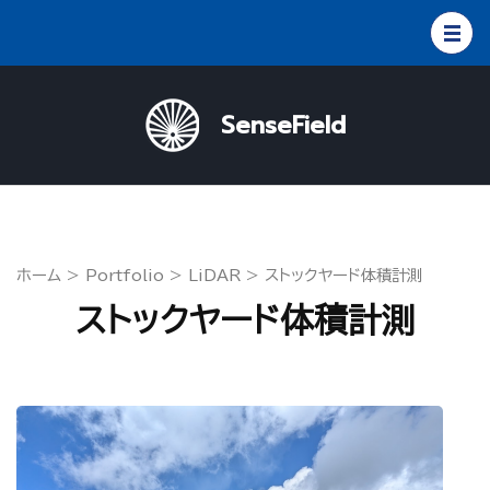
コ
ン
テ
ン
SenseField
ツ
へ
ス
キ
ッ
ホーム
>
Portfolio
>
LiDAR
>
ストックヤード体積計測
プ
ストックヤード体積計測
(Enter
を
押
す)